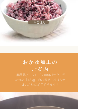
mix｜加工
一種素材をミックスして
付加価値のあるごはんを​
​お作りします
mixごはん
おかゆ加工の
ご案内
業界最小ロット「800個パック
」が
たった「18kg」のお米で、オリジナ
ルおかゆに加工できます！