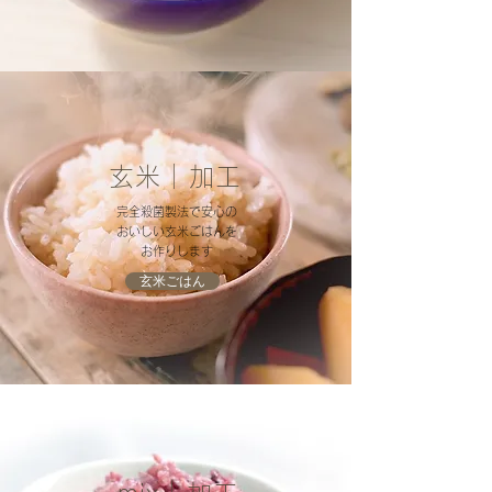
玄米｜加工
完全殺菌製法で安心の
おいしい玄米ごはんを​
​お作りします
玄米ごはん