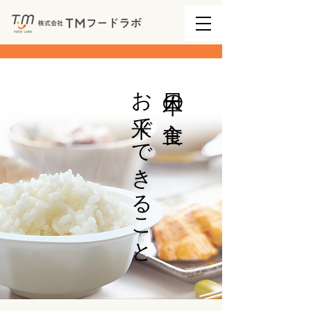
お米
日本の主食
で
で
きること