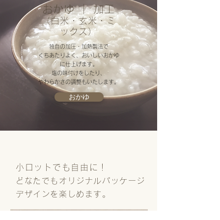
おかゆ ｜ 加工
（白米・玄米・ミ
ックス）
独自の加圧・加熱製法で
くちあたりよく、おいしいおかゆ
に仕上げます。
塩の味付けをしたり、
やわらかさの調整もいたします。
おかゆ
小ロットでも自由に！
どなたでもオリジナルパッケージ
デザインを楽しめます。