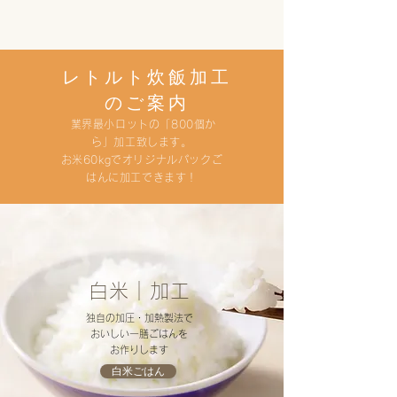
す
レトルト炊飯加工
のご案内
業界最小ロットの「800個か
ら」加工致します。
お米60kgでオリジナルパックご
はんに加工できます！
白米｜加工
独自の加圧・加熱製法で
おいしい一膳ごはんを​
​お作りします
白米ごはん